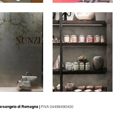
tarcangelo di Romagna |
P.IVA 04498490400