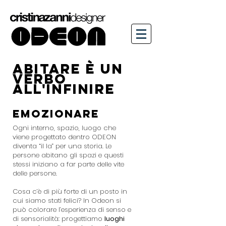
ABITARE è UN
VERBO
ALL'INFINIRE
EMOZIONARE
Ogni interno, spazio, luogo che
viene progettato dentro ODEON
diventa “il la” per una storia. Le
persone abitano gli spazi e questi
stessi iniziano a far parte delle vite
delle persone.
Cosa c’è di più forte di un posto in
cui siamo stati felici? In Odeon si
può colorare l’esperienza di senso e
di sensorialità: progettiamo
luoghi