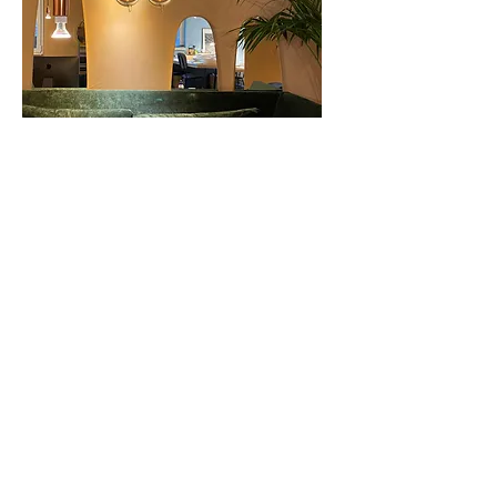
VIVERE
Ci occupiamo della progettazione
creativa degli interni prestando attenzione
alla distribuzione degli spazi per
ottimizzarne al massimo la vivibilità.
Non è mai una bellezza fine a se stessa.
Colori, oggetti e decori oltre a essere
armoniosi e affascinanti rispondono a un
bisogno di praticità, comodità, uso.
Curiamo la forma che, quando si parla di
interni, è la sostanza.
Pensiamo proprio a tutto. Fino all’ultima