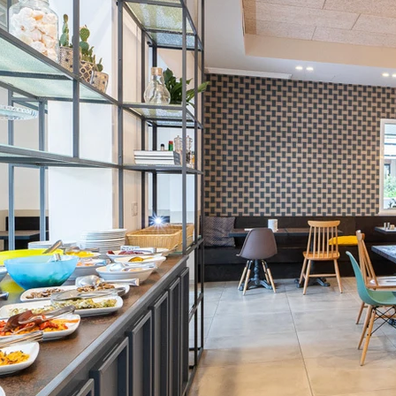
cristina zanni
designer