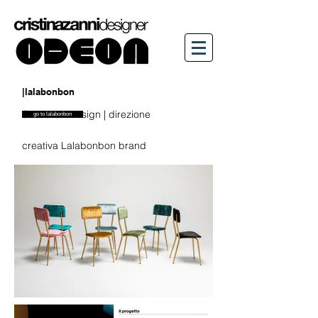
|lalabonbon
Collection design |
direzione
go to lalabonbon
creativa Lalabonbon brand