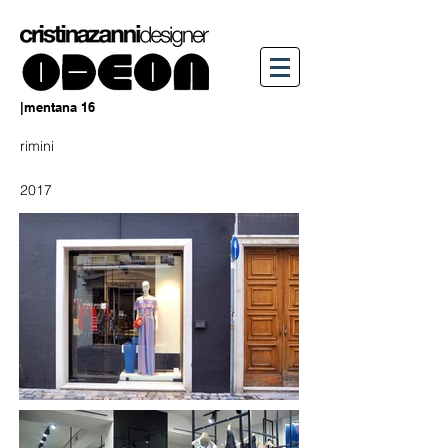
|mentana 16
rimini
2017