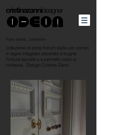
Paris doors_ collection
collezione di porte french style con cornici
in legno intagliato decorato e bugne.
Finiture laccate o a pennello colori a
richiesta.
Design Cristina Zanni