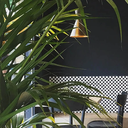
cristina zanni
designer