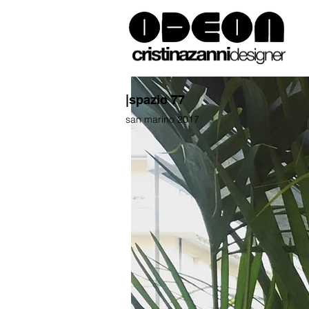
|spazio 77
san marino 2017